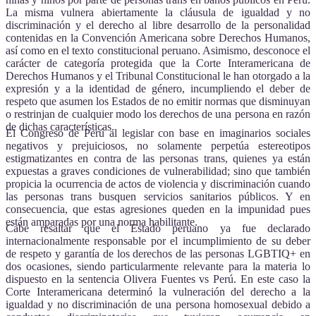
La misma vulnera abiertamente la cláusula de igualdad y no
discriminación y el derecho al libre desarrollo de la personalidad
contenidas en la Convención Americana sobre Derechos Humanos,
así como en el texto constitucional peruano. Asimismo, desconoce el
carácter de categoría protegida que la Corte Interamericana de
Derechos Humanos y el Tribunal Constitucional le han otorgado a la
expresión y a la identidad de género, incumpliendo el deber de
respeto que asumen los Estados de no emitir normas que disminuyan
o restrinjan de cualquier modo los derechos de una persona en razón
de dichas características.
El Congreso de Perú al legislar con base en imaginarios sociales
negativos y prejuiciosos, no solamente perpetúa estereotipos
estigmatizantes en contra de las personas trans, quienes ya están
expuestas a graves condiciones de vulnerabilidad; sino que también
propicia la ocurrencia de actos de violencia y discriminación cuando
las personas trans busquen servicios sanitarios públicos. Y en
consecuencia, que estas agresiones queden en la impunidad pues
están amparadas por una norma habilitante.
Cabe resaltar que el Estado peruano ya fue declarado
internacionalmente responsable por el incumplimiento de su deber
de respeto y garantía de los derechos de las personas LGBTIQ+ en
dos ocasiones, siendo particularmente relevante para la materia lo
dispuesto en la sentencia Olivera Fuentes vs Perú. En este caso la
Corte Interamericana determinó la vulneración del derecho a la
igualdad y no discriminación de una persona homosexual debido a