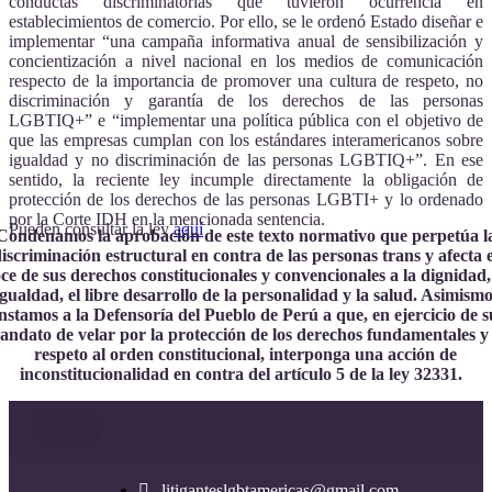
conductas discriminatorias que tuvieron ocurrencia en
establecimientos de comercio. Por ello, se le ordenó Estado diseñar e
implementar “una campaña informativa anual de sensibilización y
concientización a nivel nacional en los medios de comunicación
respecto de la importancia de promover una cultura de respeto, no
discriminación y garantía de los derechos de las personas
LGBTIQ+” e “implementar una política pública con el objetivo de
que las empresas cumplan con los estándares interamericanos sobre
igualdad y no discriminación de las personas LGBTIQ+”. En ese
sentido, la reciente ley incumple directamente la obligación de
protección de los derechos de las personas LGBTI+ y lo ordenado
por la Corte IDH en la mencionada sentencia.
Pueden consultar la ley
aquí
Condenamos la aprobación de este texto normativo que perpetúa l
iscriminación estructural en contra de las personas trans y afecta e
ce de sus derechos constitucionales y convencionales a la dignidad,
igualdad, el libre desarrollo de la personalidad y la salud. Asimismo
instamos a la Defensoría del Pueblo de Perú a que, en ejercicio de s
andato de velar por la protección de los derechos fundamentales y 
respeto al orden constitucional, interponga una acción de
inconstitucionalidad en contra del artículo 5 de la ley 32331.
Menu
litiganteslgbtamericas@gmail.com