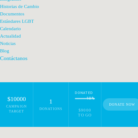
Historias de Cambio
Documentos
Estándares LGBT
Calendario
Actualidad
Noticias
Blog
Contáctanos
DONATED
$10000
10
%
1
DONATE NOW
CAMPAIGN
DONATIONS
$9000
TARGET
TO GO