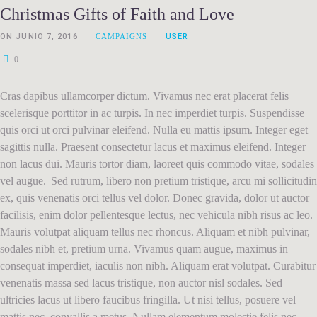
Christmas Gifts of Faith and Love
ON
JUNIO 7, 2016
CAMPAIGNS
USER
0
Cras dapibus ullamcorper dictum. Vivamus nec erat placerat felis
scelerisque porttitor in ac turpis. In nec imperdiet turpis. Suspendisse
quis orci ut orci pulvinar eleifend. Nulla eu mattis ipsum. Integer eget
sagittis nulla. Praesent consectetur lacus et maximus eleifend. Integer
non lacus dui. Mauris tortor diam, laoreet quis commodo vitae, sodales
vel augue.| Sed rutrum, libero non pretium tristique, arcu mi sollicitudin
ex, quis venenatis orci tellus vel dolor. Donec gravida, dolor ut auctor
facilisis, enim dolor pellentesque lectus, nec vehicula nibh risus ac leo.
Mauris volutpat aliquam tellus nec rhoncus. Aliquam et nibh pulvinar,
sodales nibh et, pretium urna. Vivamus quam augue, maximus in
consequat imperdiet, iaculis non nibh. Aliquam erat volutpat. Curabitur
venenatis massa sed lacus tristique, non auctor nisl sodales. Sed
ultricies lacus ut libero faucibus fringilla. Ut nisi tellus, posuere vel
mattis nec, convallis a metus. Nullam elementum molestie felis nec