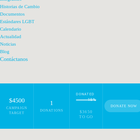
Historias de Cambio
Documentos
Estándares LGBT
Calendario
Actualidad
Noticias
Blog
Contáctanos
DONATED
$4500
18
%
1
DONATE NOW
CAMPAIGN
DONATIONS
$3650
TARGET
TO GO