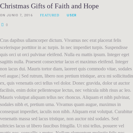
Christmas Gifts of Faith and Hope
ON
JUNIO 7, 2016
FEATURED
USER
0
Cras dapibus ullamcorper dictum. Vivamus nec erat placerat felis
scelerisque porttitor in ac turpis. In nec imperdiet turpis. Suspendisse
quis orci ut orci pulvinar eleifend. Nulla eu mattis ipsum. Integer eget
sagittis nulla. Praesent consectetur lacus et maximus eleifend. Integer
non lacus dui. Mauris tortor diam, laoreet quis commodo vitae, sodales
vel augue.| Sed rutrum, libero non pretium tristique, arcu mi sollicitudin
ex, quis venenatis orci tellus vel dolor. Donec gravida, dolor ut auctor
facilisis, enim dolor pellentesque lectus, nec vehicula nibh risus ac leo.
Mauris volutpat aliquam tellus nec rhoncus. Aliquam et nibh pulvinar,
sodales nibh et, pretium urna. Vivamus quam augue, maximus in
consequat imperdiet, iaculis non nibh. Aliquam erat volutpat. Curabitur
venenatis massa sed lacus tristique, non auctor nisl sodales. Sed
ultricies lacus ut libero faucibus fringilla. Ut nisi tellus, posuere vel
mattis nec, convallis a metus. Nullam elementum molestie felis nec