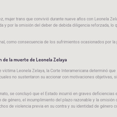
z, mujer trans que convivió durante nueve años con Leonela Zela
a y por la omisión del deber de debida diligencia reforzada, lo 
nal, como consecuencia de los sufrimientos ocasionados por la pr
ión de la muerte de Leonela Zelaya
fue víctima Leonela Zelaya, la Corte Interamericana determinó q
cuales no sustentaron su accionar con motivaciones objetivas, s
inato, se concluyó que el Estado incurrió en graves deficiencias
ón de género, el incumplimiento del plazo razonable y la omisión
chos de violencia previa en su contra y su identidad de género 