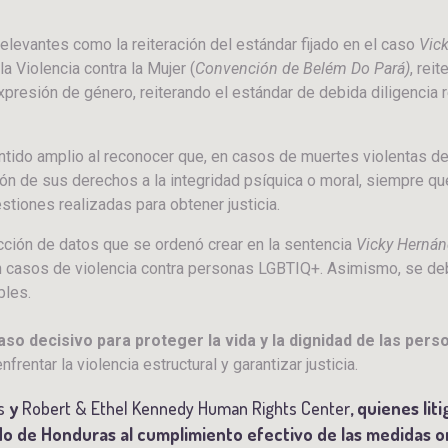
elevantes como la reiteración del estándar fijado en el caso
Vic
a Violencia contra la Mujer (
Convención de Belém Do Pará)
, rei
xpresión de género, reiterando el estándar de debida diligencia 
ntido amplio al reconocer que, en casos de muertes violentas de m
ón de sus derechos a la integridad psíquica o moral, siempre que
stiones realizadas para obtener justicia.
cción de datos que se ordenó crear en la sentencia
Vicky Hernán
n casos de violencia contra personas LGBTIQ+. Asimismo, se de
bles.
so decisivo para proteger la vida y la dignidad de las pers
entar la violencia estructural y garantizar justicia.
s
y
Robert & Ethel Kennedy Human Rights Center
, quienes lit
stado de Honduras al cumplimiento efectivo de las medidas 