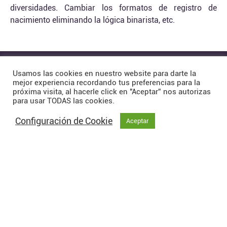
diversidades. Cambiar los formatos de registro de
nacimiento eliminando la lógica binarista, etc.
Usamos las cookies en nuestro website para darte la
mejor experiencia recordando tus preferencias para la
próxima visita, al hacerle click en "Aceptar” nos autorizas
litiganteslgbtamericas@gmail.com
para usar TODAS las cookies.
Políticas de tratamiento de datos
Configuración de Cookie
Aceptar
Términos y Condiciones
Contáctanos
Red de Litigantes LGBTI+ de las Américas / Todos los
derechos reservados