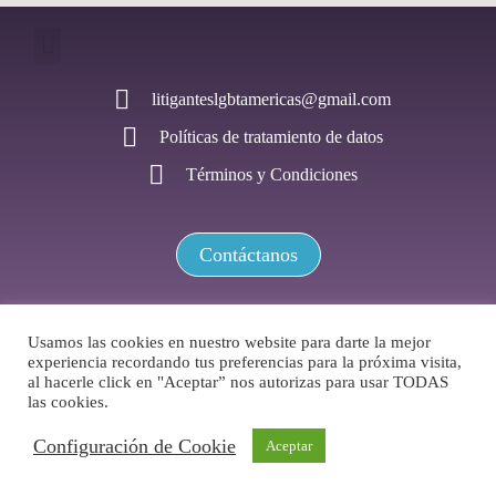
litiganteslgbtamericas@gmail.com
Políticas de tratamiento de datos
Términos y Condiciones
Contáctanos
Usamos las cookies en nuestro website para darte la mejor
experiencia recordando tus preferencias para la próxima visita,
Red de Litigantes LGBTI+ de las Américas / Todos los derechos
reservados
al hacerle click en "Aceptar” nos autorizas para usar TODAS
las cookies.
@2024
Configuración de Cookie
Aceptar