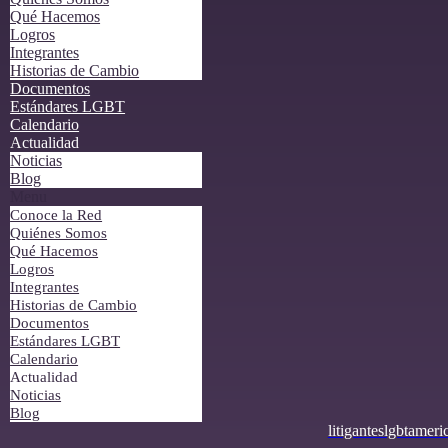
Qué Hacemos
Logros
Integrantes
Historias de Cambio
Documentos
Estándares LGBT
Calendario
Actualidad
Noticias
Blog
Menu
Conoce la Red
Quiénes Somos
Qué Hacemos
Logros
Integrantes
Historias de Cambio
Documentos
Estándares LGBT
Calendario
Actualidad
Noticias
Blog
litiganteslgbtame