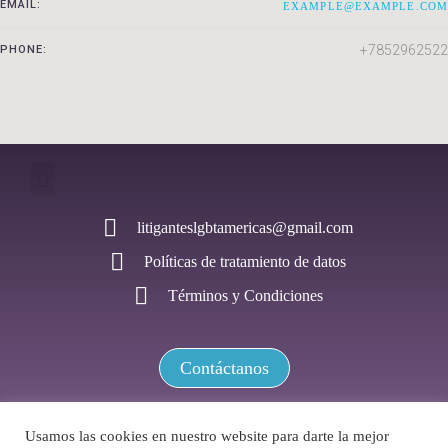
EMAIL:
EXAMPLE@EXAMPLE.COM
+7852962522
PHONE:
litiganteslgbtamericas@gmail.com
Políticas de tratamiento de datos
Términos y Condiciones
Contáctanos
Usamos las cookies en nuestro website para darte la mejor