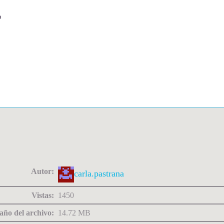
o
Autor:
carla.pastrana
Vistas:
1450
ño del archivo:
14.72 MB