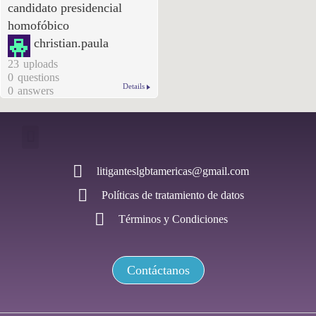
candidato presidencial
homofóbico
christian.paula
23
uploads
0
questions
Details
0
answers
litiganteslgbtamericas@gmail.com
Políticas de tratamiento de datos
Términos y Condiciones
Contáctanos