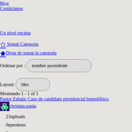
Blog
Contáctanos
Un nivel encima
Seguir Categoria
Dejar de seguir la categoría
Ordenar por :
Layout:
Mostrando 1 - 1 of 1
Pastor Zabala: Caso de candidato presidencial homofóbico
christian.paula
23
uploads
0
questions