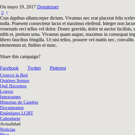
On
mayo 19, 2017
Donate
user
1
Cras dapibus ullamcorper dictum. Vivamus nec erat placerat felis sceleris
nulla. Praesent consectetur lacus et maximus eleifend. Integer non lacus
venenatis orci tellus vel dolor. Donec gravida, dolor ut auctor facilisis
nibh et, pretium urna. Vivamus quam augue, maximus in consequat imperdi
libero faucibus fringilla. Ut nisi tellus, posuere vel mattis nec, conval
elementum ut, finibus et nunc.
Share this campaign?
Facebook
Twitter
Pinterest
Conoce la Red
Quiénes Somos
Qué Hacemos
Logros
Integrantes
Historias de Cambio
Documentos
Estándares LGBT
Calendario
Actualidad
Noticias
Blog