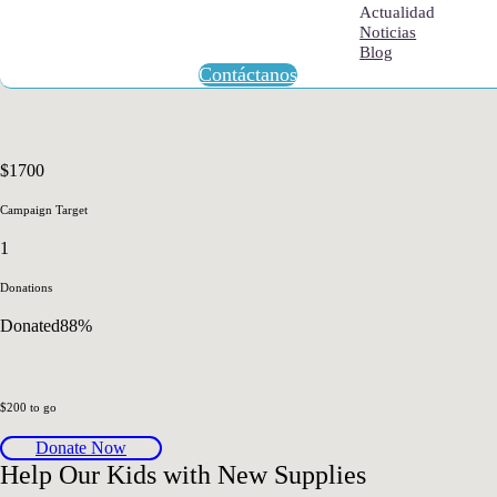
Actualidad
Noticias
Blog
Contáctanos
$1700
Campaign Target
1
Donations
Donated
88
%
$200 to go
Donate Now
Help Our Kids with New Supplies