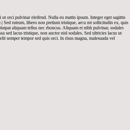
 ut orci pulvinar eleifend. Nulla eu mattis ipsum. Integer eget sagittis
 Sed rutrum, libero non pretium tristique, arcu mi sollicitudin ex, quis
volutpat aliquam tellus nec rhoncus. Aliquam et nibh pulvinar, sodales
ed lacus tristique, non auctor nisl sodales. Sed ultricies lacus ut
u elit semper tempor sed quis orci. In risus magna, malesuada vel