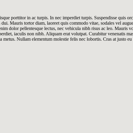
que porttitor in ac turpis. In nec imperdiet turpis. Suspendisse quis orci
 dui. Mauris tortor diam, laoreet quis commodo vitae, sodales vel augue.|
, enim dolor pellentesque lectus, nec vehicula nibh risus ac leo. Mauris 
et, iaculis non nibh. Aliquam erat volutpat. Curabitur venenatis massa s
lis a metus. Nullam elementum molestie felis nec lobortis. Cras at justo e