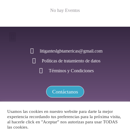
No hay Eventos
litiganteslgbtamericas@gmail.com
Políticas de tratamiento de datos
Términos y Condiciones
Contáctanos
Usamos las cookies en nuestro website para darte la mejor
experiencia recordando tus preferencias para la próxima visita,
Red de Litigantes LGBTI+ de las Américas / Todos los derechos
al hacerle click en "Aceptar” nos autorizas para usar TODAS
reservados
las cookies.